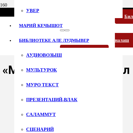
УВЕР
Би
МАРИЙ КЕЧЫШОТ
налаш
БИБЛИОТЕКЕ АЛЕ ЛУДМЫВЕР
12 декабря 2025
Русский язык
АУДИОВОЗЫШ
«Мунло» интеллектуал
МУЛЬТУРОК
МУРО ТЕКСТ
ПРЕЗЕНТАЦИЙ-ВЛАК
САЛАММУТ
СЦЕНАРИЙ