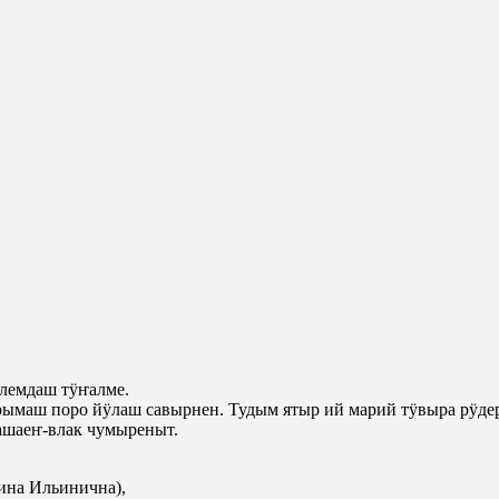
лемдаш тӱҥалме.
маш поро йӱлаш савырнен. Тудым ятыр ий марий тӱвыра рӱдер
ашаеҥ-влак чумыреныт.
ина Ильинична),