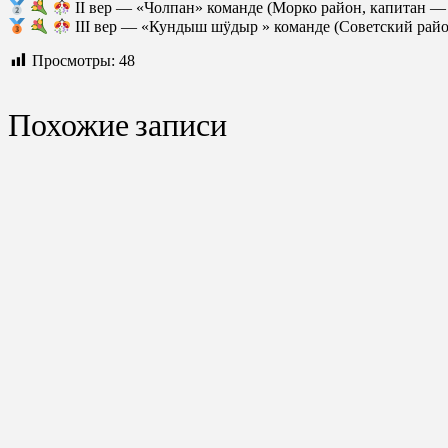
II вер — «Чолпан» команде (Морко район, капитан 
III вер — «Кундыш шӱдыр » команде (Советский рай
Просмотры:
48
Похожие записи