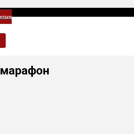
летым
 марафон