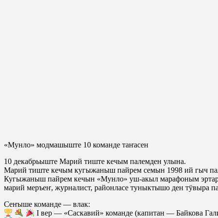
«Мунло» модмашыште 10 команде таҥасен
10 декабрьыште Марий тиште кечым палемден улына.
Марий тиште кечым кугыжаныш пайрем семын 1998 ий гыч па
Кугыжаныш пайрем кечын «Мунло» уш-акыл марафоным эртары
марий меръеҥ, журналист, районласе туныктышо ден тӱвыра п
Сеҥыше команде — влак:
I вер — «Cаскавий» команде (капитан — Байкова Гал