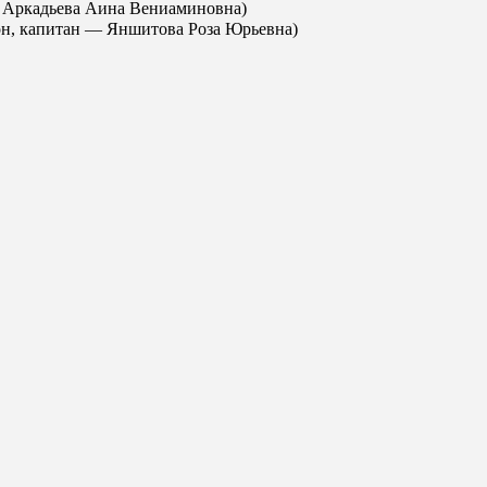
— Аркадьева Аина Вениаминовна)
он, капитан — Яншитова Роза Юрьевна)