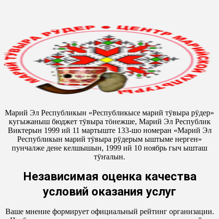
Марий Эл Республикын «Республикысе марий тӱвыра рӱдер»
кугыжаныш бюджет тӱвыра тӧнежше, Марий Эл Республик
Виктерын 1999 ий 11 мартыште 133-шо номеран «Марий Эл
Республикын марий тӱвыра рӱдерым ыштыме нерген»
пунчалже дене келшышын, 1999 ий 10 ноябрь гыч ышташ
тӱҥалын.
Независимая оценка качества
условий оказания услуг
Ваше мнение формирует официальный рейтинг организации.