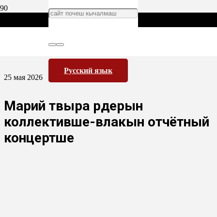
Русский язык
25 мая 2026
Марий тӱвыра рӱдерын
коллективше-влакын отчётный
концертше