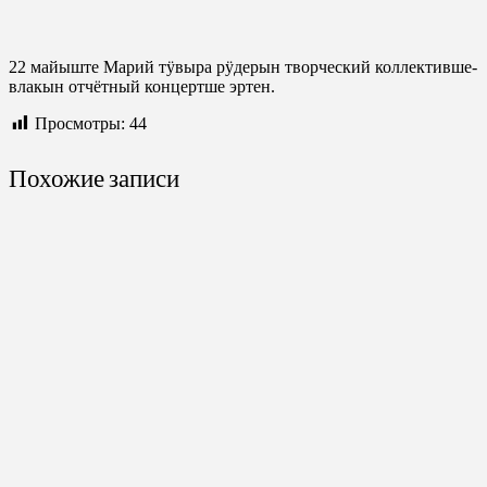
22 майыште Марий тӱвыра рӱдерын творческий коллективше-
влакын отчётный концертше эртен.
Просмотры:
44
Похожие записи