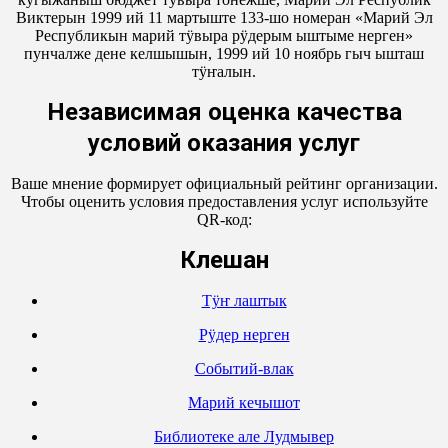
Виктерын 1999 ий 11 мартыште 133-шо номеран «Марий Эл
Республикын марий тӱвыра рӱдерым ыштыме нерген»
пунчалже дене келшышын, 1999 ий 10 ноябрь гыч ышташ
тӱҥалын.
Независимая оценка качества
условий оказания услуг
Ваше мнение формирует официальный рейтинг организации.
Чтобы оценить условия предоставления услуг используйте
QR-код:
Кӱлешан
Тӱҥ лаштык
Рӱдер нерген
Событий-влак
Марий кечышот
Библиотеке але Лудмывер