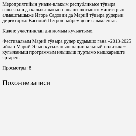
Мероприятийын унаже-влакым республикысе тӱвыра,
савыктыш да калык-влакын пашашт шотышто министрын
алмаштышыже Игорь Садовин да Марий тӱвыра рӱдерын
директоржо Василий Петров пайрем дене саламленыт.
Кажне участниклан дипломым кучыктымо.
Фестивальым Марий тӱвыра рӱдер кудымшо гана «2013-2025
ийлан Марий Элын кугыжаныш национальный политике»
кугыжаныш программым илышыш пуртымо кышкарыште
эртарен.
Просмотры:
8
Похожие записи