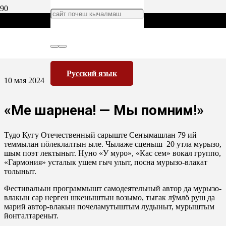
Русский язык
10 мая 2024
«Ме шарнена! — Мы помним!»
Тудо Кугу Отечественный сарыште Сеҥымашлан 79 ий
теммылан пӧлеклалтын ыле. Чылаже сценыш 20 утла мурызо,
шым поэт лектыныт. Нуно «У муро», «Кас сем» вокал группо,
«Гармония» усталык ушем гыч улыт, посна мурызо-влакат
толыныт.
Фестивальын программышт самодеятельный автор да мурызо-
влакын сар нерген шкеныштын возымо, тыгак лӱмлӧ руш да
марий автор-влакын почеламутыштым лудыныт, мурыштым
йоҥгалтареныт.