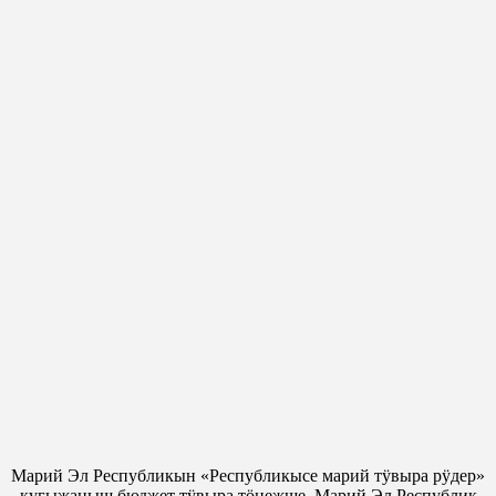
Марий Эл Республикын «Республикысе марий тӱвыра рӱдер»
кугыжаныш бюджет тӱвыра тӧнежше, Марий Эл Республик