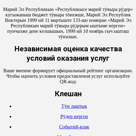
Марий Эл Республикын «Республикысе марий тӱвыра рӱдер»
кугыжаныш бюджет тӱвыра тӧнежше, Марий Эл Республик
Виктерын 1999 ий 11 мартыште 133-шо номеран «Марий Эл
Республикын марий тӱвыра рӱдерым ыштыме нерген»
пунчалже дене келшышын, 1999 ий 10 ноябрь гыч ышташ
тӱҥалын.
Независимая оценка качества
условий оказания услуг
Ваше мнение формирует официальный рейтинг организации.
Чтобы оценить условия предоставления услуг используйте
QR-код:
Кӱлешан
Тӱҥ лаштык
Рӱдер нерген
Событий-влак