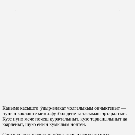
Каныме касыште ӱдыр-влакат чолгалыкым ончыктеныт —
нунын коклаште мини-футбол дене таҥасымаш эртаралтын.
Кузе нуно мече почеш куржталыныт, кузе тарванылыныт да
юарленыт, шуко еҥын кумылым нӧлтен.
Сеҥыше-влак шергакан пӧлек дене палемдалтыныт.