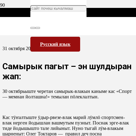
Русский язык
31 октября 2013
Самырык пагыт – эн шулдыран
жап:
30 октябрьыште черетан самырык-влакын каныме кас «Спорт
— мемнан йолташна!» темылан пӧлеклалтын.
Кас тӱҥалтыште ӱдыр-рвезе-влак марий лӱмлӧ спортсмен-
влак нерген йодышлан вашмутым пуэныт. Поснак эрге-влак
тиде йодышышто тале лийыныт. Нуно тыгай лӱм-влакым
шарненыт: Олег Токтаров — правил деч посна