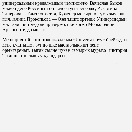
универсальный кредалмашын чемпионжо, Вячеслав Быков —
хоккей дене Российын ончычсо тӱҥ тренерже, Алевтина
Танерова — биатлонистка, Куженер могырым Тумьюмучаш
гыч, Алина Прокопьева — Озаҥыште эртыше Универсиадын
кок гана ший медаль призержо, шочынжо Морко район
Арыныште, да молат.
Мероприятийыште толшо-влакым «Universalcrew» брейк-данс
дене куштышо группо шке мастарлыкышт дене
ӧрыктареныт. Тыгак сылне йӱкан самырык мурызо Виктория
Тихонова калыкым куандарен.