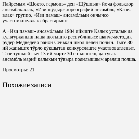
Пайремым «Шокто, гармонь» ден «Шӱшпык» йоча фольклор
ансамбль-влак, «Изи шӱдыр» хореографий ансамбль, «Каче-
влак» группо, «Изи памаш» ансамбльын ончычсо
участникше-влак сӧрастарышт.
А «Изи памаш» ансамбльым 1984 ийыште Калык усталык да
культурканыш паша шотышто республикысе шанче-методик
рӱдер Медведево район Сенькан школ пелен почын. Тыге 30
ий жапыште тӱрло кӱкшытан конкурслаште участвоватленыт.
Таче тушко 6 гыч 13 ий марте 30 еҥ коштеш, да тугак
ансамбль марий калыкын тӱвыра поянлыкшым аралаш полша.
Просмотры:
21
Похожие записи