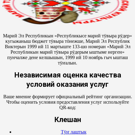
Марий Эл Республикын «Республикысе марий тӱвыра рӱдер»
кугыжаныш бюджет тӱвыра тӧнежше, Марий Эл Республик
Виктерын 1999 ий 11 мартыште 133-шо номеран «Марий Эл
Республикын марий тӱвыра рӱдерым ыштыме нерген»
пунчалже дене келшышын, 1999 ий 10 ноябрь гыч ышташ
тӱҥалын.
Независимая оценка качества
условий оказания услуг
Ваше мнение формирует официальный рейтинг организации.
Чтобы оценить условия предоставления услуг используйте
QR-код:
Кӱлешан
Тӱҥ лаштык