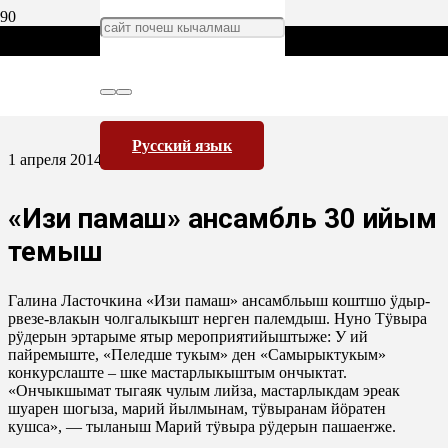
Русский язык
1 апреля 2014
«Изи памаш» ансамбль 30 ийым
темыш
Галина Ласточкина «Изи памаш» ансамбльыш коштшо ӱдыр-
рвезе-влакын чолгалыкышт нерген палемдыш. Нуно Тӱвыра
рӱдерын эртарыме ятыр мероприятийыштыже: У ий
пайремыште, «Пеледше тукым» ден «Самырыктукым»
конкурслаште – шке мастарлыкыштым ончыктат.
«Ончыкшымат тыгаяк чулым лийза, мастарлыкдам эреак
шуарен шогыза, марий йылмынам, тӱвыранам йӧратен
кушса», — тыланыш Марий тӱвыра рӱдерын пашаеҥже.