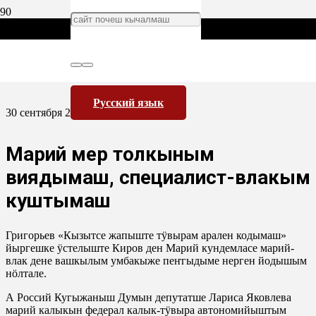
Русский язык
30 сентября 2014
Марий мер толкыным
вияҥдымаш, специалист-влакым
куштымаш
Григорьев «Кызытсе жапыште тӱвырам арален кодымаш»
йыргешке ӱстелыште Киров ден Марий кундемласе марий-
влак дене вашкылым умбакыже пеҥгыдыме нерген йодышым
нӧлтале.
А Россий Кугыжаныш Думын депутатше Лариса Яковлева
марий калыкын федерал калык-тӱвыра автономийыштым