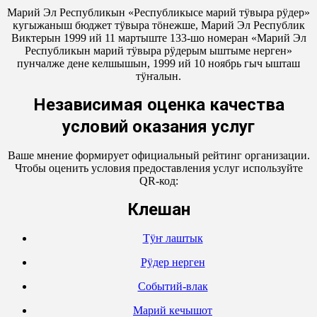
Марий Эл Республикын «Республикысе марий тӱвыра рӱдер»
кугыжаныш бюджет тӱвыра тӧнежше, Марий Эл Республик
Виктерын 1999 ий 11 мартыште 133-шо номеран «Марий Эл
Республикын марий тӱвыра рӱдерым ыштыме нерген»
пунчалже дене келшышын, 1999 ий 10 ноябрь гыч ышташ
тӱҥалын.
Независимая оценка качества
условий оказания услуг
Ваше мнение формирует официальный рейтинг организации.
Чтобы оценить условия предоставления услуг используйте
QR-код:
Кӱлешан
Тӱҥ лаштык
Рӱдер нерген
Событий-влак
Марий кечышот