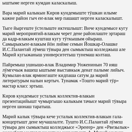
ыштыме нерген кумдан каласкалыш.
Вара марий калыкын Киров кундемыште тӱшкан илыме
кажне район гыч еҥ-влак мер пашашт нерген каласкалышт.
Тыге йыргеште ӱстелыште иктешлышт: Виче кундемысе кугу
марий мероприятий-влакым черет дене районлаште эртараш
да кадр-влакым кушташ кугу тӱткышым ойыраш.
Самырыкъеҥ-влакым йӧн лийме семын Йошкар-Олашке
И.С.Палантай лӱмеш тӱвыра ден сымыктыш колледжыш але
Марий кугыжаныш университетыш тунемаш колташ.
Пайремыш ушнышо-влак Владимир Унженинын 70 ияш
лӱмгечыж вашеш ыштыме выставкыж денат палыме лийыч.
Кумылан-влак ярмингаште кидпаша сатум да марий
литературым налын кертыч. Тунамак «Тошто марий тӱр»
мастар класс эртыш.
Киров кундемысе усталык коллектив-влакын
презентацийышт чумыргышо калыкым тачысе марий тӱвыра
нерген шонаш таратыш.
Марий калык тӱвыра кече усталык коллектив-влакын гала-
концертышт дене мучашлалте. Тушто И.С.Палантай лӱмеш
тӱвыра ден сымыктыш колледжысе «Эреҥер» ден «Рвезылык»