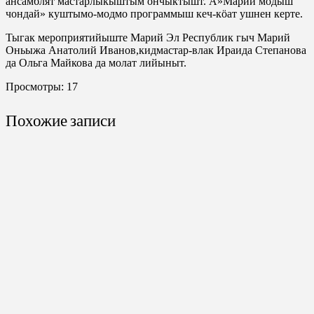
ансамблят мастарлыкыштым ончыктышт. А»Марий модыш
чондай» куштымо-модмо программыш кеч-кӧат ушнен керте.
Тыгак мероприятийыште Марий Эл Республик гыч Марий
Оньыжа Анатолий Иванов,кидмастар-влак Ираида Степанова
да Ольга Майкова да молат лийыныт.
Просмотры:
17
Похожие записи