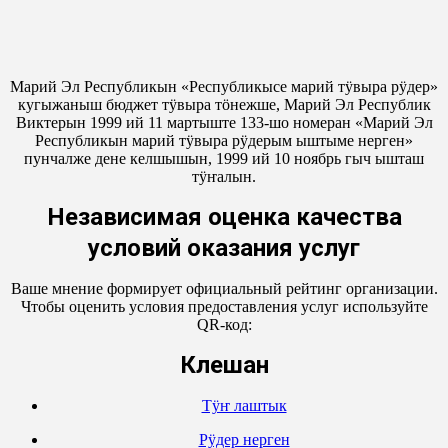
Марий Эл Республикын «Республикысе марий тӱвыра рӱдер»
кугыжаныш бюджет тӱвыра тӧнежше, Марий Эл Республик
Виктерын 1999 ий 11 мартыште 133-шо номеран «Марий Эл
Республикын марий тӱвыра рӱдерым ыштыме нерген»
пунчалже дене келшышын, 1999 ий 10 ноябрь гыч ышташ
тӱҥалын.
Независимая оценка качества
условий оказания услуг
Ваше мнение формирует официальный рейтинг организации.
Чтобы оценить условия предоставления услуг используйте
QR-код:
Кӱлешан
Тӱҥ лаштык
Рӱдер нерген