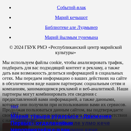
Событий-влак
Марий кечышот
Библиотеке але Лудмывер
Марий йылмым тунемына
© 2024 ГБУК РМЭ «Республиканский центр марийской
культуры»
Мы используем файлы cookie, чтобы анализировать трафик,
подбирать для вас подходящий контент и рекламу, а также
дать вам возможность делиться информацией в социальных
сетях. Мы передаем информацию о ваших действиях на сайте
в обезличенном виде нашим партнерам: социальным сетям и
компаниям, занимающимся рекламой и веб-аналитикой. Наши
партнеры могут комбинировать эти сведения с
предоставленной вами информацией, а также данными,
которые они получили при использовании вами их сервисов.
УВЕР
Продолжая пользоваться данным сайтом, вы подтверждаете
УВЕР
свое согласие на использование файлов cookie в соответствии
Марий тӱвыра рӱдерысе «Движение
с настоящим уведомлением.
ПРАЗДНИКИ
УВЕР
Еш, йӧратымаш да ӱшанле улмо кече
Первых» отделенийын
дене!
Шарнымаш да ойганымаш кече
мероприятийже-влак