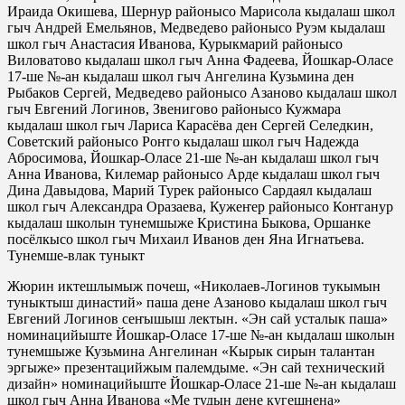
Ираида Окишева, Шернур районысо Марисола кыдалаш школ
гыч Андрей Емельянов, Медведево районысо Руэм кыдалаш
школ гыч Анастасия Иванова, Курыкмарий районысо
Виловатово кыдалаш школ гыч Анна Фадеева, Йошкар-Оласе
17-ше №-ан кыдалаш школ гыч Ангелина Кузьмина ден
Рыбаков Сергей, Медведево районысо Азаново кыдалаш школ
гыч Евгений Логинов, Звенигово районысо Кужмара
кыдалаш школ гыч Лариса Карасёва ден Сергей Селедкин,
Советский районысо Роҥго кыдалаш школ гыч Надежда
Абросимова, Йошкар-Оласе 21-ше №-ан кыдалаш школ гыч
Анна Иванова, Килемар районысо Арде кыдалаш школ гыч
Дина Давыдова, Марий Турек районысо Сардаял кыдалаш
школ гыч Александра Оразаева, Кужеҥер районысо Коҥганур
кыдалаш школын тунемшыже Кристина Быкова, Оршанке
посёлкысо школ гыч Михаил Иванов ден Яна Игнатьева.
Тунемше-влак туныкт
Жюрин иктешлымыж почеш, «Николаев-Логинов тукымын
туныктыш династий» паша дене Азаново кыдалаш школ гыч
Евгений Логинов сеҥышыш лектын. «Эн сай усталык паша»
номинацийыште Йошкар-Оласе 17-ше №-ан кыдалаш школын
тунемшыже Кузьмина Ангелинан «Кырык сирын талантан
эргыже» презентацийжым палемдыме. «Эн сай технический
дизайн» номинацийыште Йошкар-Оласе 21-ше №-ан кыдалаш
школ гыч Анна Иванова «Ме тудын дене кугешнена»