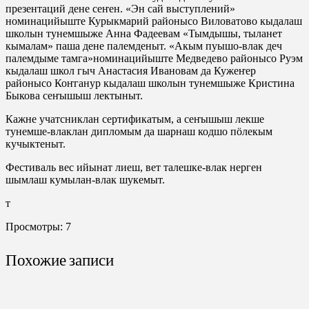
презентаций дене сеҥен. «Эн сай выступлений»
номинацийыште Курыкмарий районысо Виловатово кыдалаш
школын тунемшыже Анна Фадеевам «Тымдышы, тыланет
кымалам» паша дене палемденыт. «Акым пуышо-влак деч
палемдыме тамга»номинацийыште Медведево районысо Руэм
кыдалаш школ гыч Анастасия Ивановам да Кужеҥер
районысо Коҥганур кыдалаш школын тунемшыже Кристина
Быкова сеҥышыш лектыныт.
Кажне учатсниклан сертификатым, а сеҥышыш лекше
тунемше-влаклан дипломым да шарнаш кодшо пöлекым
кучыктеныт.
Фестиваль вес ийынат лиеш, вет талешке-влак нерген
шымлаш кумылан-влак шукемыт.
т
Просмотры:
7
Похожие записи