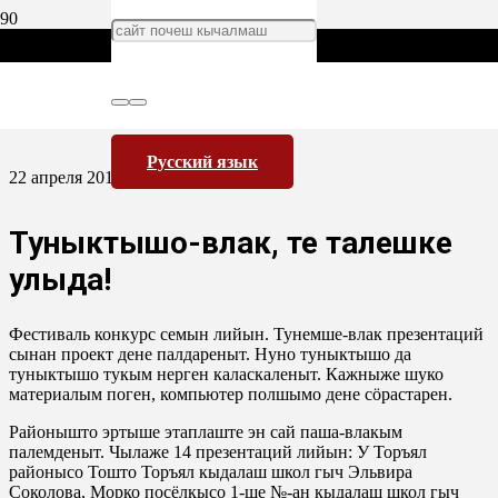
Русский язык
22 апреля 2016
Туныктышо-влак, те талешке
улыда!
Фестиваль конкурс семын лийын. Тунемше-влак презентаций
сынан проект дене палдареныт. Нуно туныктышо да
туныктышо тукым нерген каласкаленыт. Кажныже шуко
материалым поген, компьютер полшымо дене сöрастарен.
Районышто эртыше этаплаште эн сай паша-влакым
палемденыт. Чылаже 14 презентаций лийын: У Торъял
районысо Тошто Торъял кыдалаш школ гыч Эльвира
Соколова, Морко посёлкысо 1-ше №-ан кыдалаш школ гыч