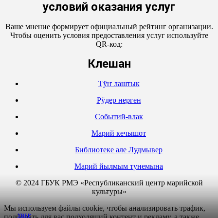
условий оказания услуг
Ваше мнение формирует официальный рейтинг организации.
Чтобы оценить условия предоставления услуг используйте
QR-код:
Кӱлешан
Тӱҥ лаштык
Рӱдер нерген
Событий-влак
Марий кечышот
Библиотеке але Лудмывер
Марий йылмым тунемына
© 2024 ГБУК РМЭ «Республиканский центр марийской
культуры»
Мы используем файлы cookie, чтобы анализировать трафик,
подбирать для вас подходящий контент и рекламу, а также
УВЕР