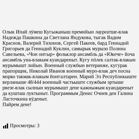
Олык Ипай лÿмеш Кугыжаныш премийын лауреатше-влак
Надежда Пашкина да Светлана Яндукова, тыгак Вадим
Краснов, Валерий Тихонов, Сергей Пакеев, бард Геннадий
Григорьев да Геннадий Куклин, самырык мурызо Полина
Савельева, «Чон оҥгыр» фольклор ансамбль да «Юкече» йоча
ансамбль уна-влакым куандареныт. Кугу пöлек салтак-влакын
мурымышт лийын. Военный службын ветеранже, кугурак
прапорщик, Николай Иванов военный муро-влак деч посна
морко такмак-влакым йоҥгалтарен. Марий Эл Республикыште
верланыше 48/444 военный частьыште службым эртыше
рвезе-влак сылнын мурымышт дене кажныжым куандареныт
да кушташ луктыныт. Программым Денис Очиев ден Галина
Ласточкина вÿденыт.
Пайрем дене!
Просмотры:
3