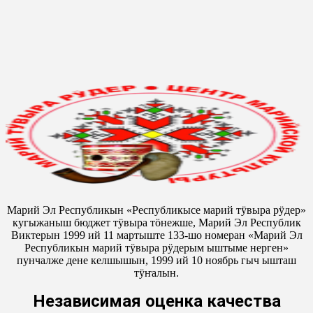
Марий Эл Республикын «Республикысе марий тӱвыра рӱдер»
кугыжаныш бюджет тӱвыра тӧнежше, Марий Эл Республик
Виктерын 1999 ий 11 мартыште 133-шо номеран «Марий Эл
Республикын марий тӱвыра рӱдерым ыштыме нерген»
пунчалже дене келшышын, 1999 ий 10 ноябрь гыч ышташ
тӱҥалын.
Независимая оценка качества