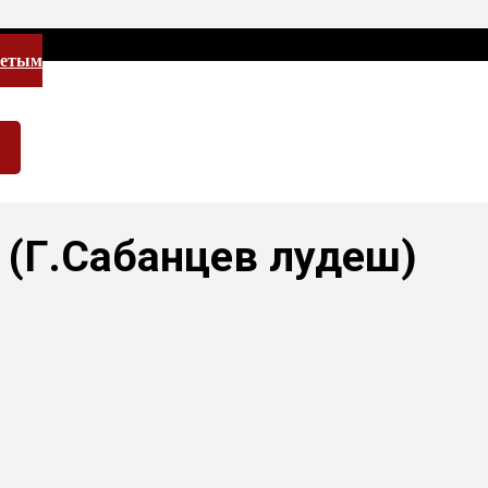
летым
(Г.Сабанцев лудеш)