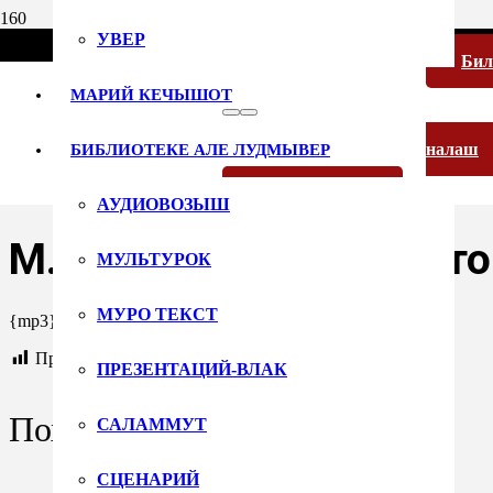
УВЕР
Би
МАРИЙ КЕЧЫШОТ
налаш
БИБЛИОТЕКЕ АЛЕ ЛУДМЫВЕР
13 ноября 2017
Русский язык
АУДИОВОЗЫШ
М.Шкетан — Корнышто 
МУЛЬТУРОК
МУРО ТЕКСТ
{mp3}М.Шкетан — Корнышто (Г.Сабанцев лудеш){/mp3}
Просмотры:
15
ПРЕЗЕНТАЦИЙ-ВЛАК
Похожие записи
САЛАММУТ
СЦЕНАРИЙ