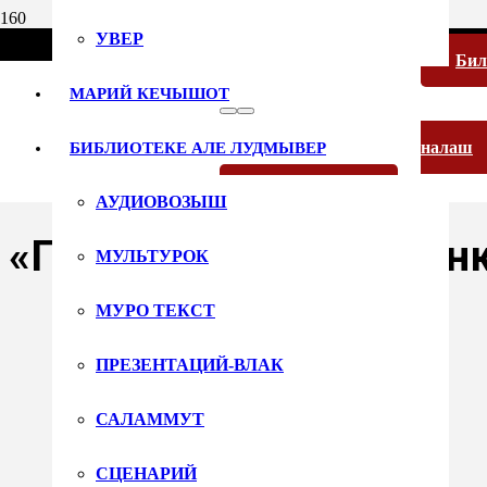
УВЕР
Би
МАРИЙ КЕЧЫШОТ
налаш
БИБЛИОТЕКЕ АЛЕ ЛУДМЫВЕР
13 марта 2018
Русский язык
АУДИОВОЗЫШ
«Пеледше тукым» кон
МУЛЬТУРОК
МУРО ТЕКСТ
ПРЕЗЕНТАЦИЙ-ВЛАК
САЛАММУТ
СЦЕНАРИЙ