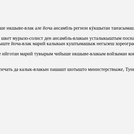
ше икшыве-влак але йоча ансамбль регион кӱкшытан таҥасыма
 шкет мурызо-солист ден ансамбль-влакын усталыкыштым посна
ыште йоча-влак марий калыкын куштымашыж негызеш хореогра
 ийготан марий тувырым чийыше икшыве-влакым войзыман кок 
ечать да калык-влакын пашашт шотышто министерствыже, Туны