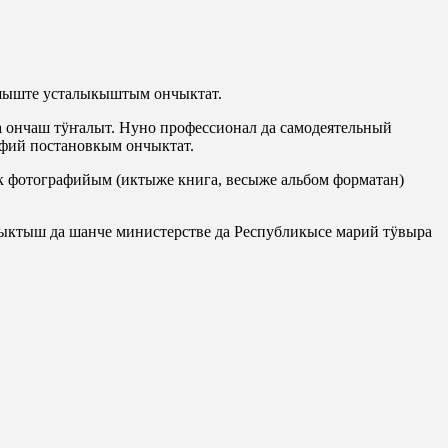
шыште усталыкыштым ончыктат.
 ончаш тӱҥалыт. Нуно профессионал да самодеятельный
фий постановкым ончыктат.
фотографийым (иктыже книга, весыже альбом форматан)
ктыш да шанче министерстве да Республикысе марий тӱвыра