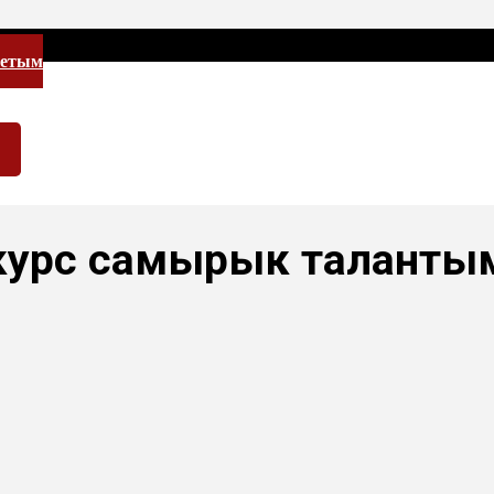
летым
курс самырык таланты