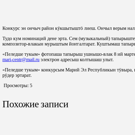
Конкурс эн ончыч район кӱкшытыштӧ лиеш. Ончыл верым нал
Тудо кум номинаций дене эрта. Сем (музыкальный) тапырыште
композитор-влакын мурыштым йоҥгалтарат. Куштымаш тапыр
«Пеледше тукым» фотопаша тапырыш ушнышо-влак 8 ий марте
mari-centr@mail.ru
электрон адресыш колтышаш улыт.
«Пеледше тукым» конкурсым Марий Эл Республикын тӱвыра, п
рӱдер эртарат.
Просмотры:
5
Похожие записи