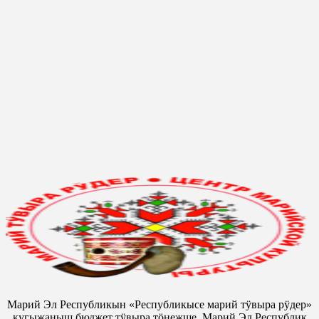
Марий Эл Республикын «Республикысе марий тӱвыра рӱдер»
кугыжаныш бюджет тӱвыра тӧнежше, Марий Эл Республик