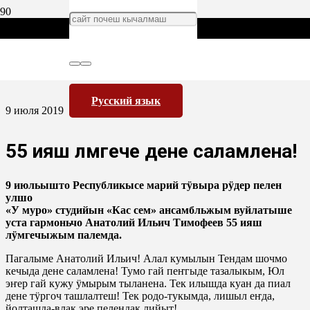
Русский язык
9 июля 2019
55 ияш лӱмгече дене саламлена!
9 июльышто Республикысе марий тӱвыра рӱдер пелен
улшо
«У муро» студийын «Кас сем» ансамбльжым вуйлатыше
уста гармоньчо Анатолий Ильич Тимофеев 55 ияш
лӱмгечыжым палемда.
Пагалыме Анатолий Ильич! Алал кумылын Тендам шочмо
кечыда дене саламлена! Тумо гай пеҥгыде тазалыкым, Юл
эҥер гай кужу ӱмырым тыланена. Тек илышда куан да пиал
дене тӱргоч ташлалтеш! Тек родо-тукымда, лишыл еҥда,
йолташда-влак эре пелендак лийыт!