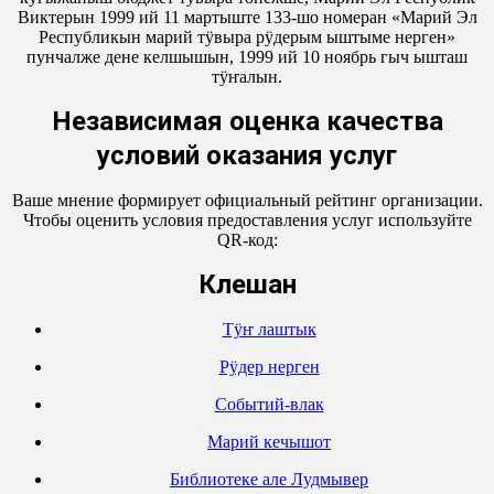
Виктерын 1999 ий 11 мартыште 133-шо номеран «Марий Эл
Республикын марий тӱвыра рӱдерым ыштыме нерген»
пунчалже дене келшышын, 1999 ий 10 ноябрь гыч ышташ
тӱҥалын.
Независимая оценка качества
условий оказания услуг
Ваше мнение формирует официальный рейтинг организации.
Чтобы оценить условия предоставления услуг используйте
QR-код:
Кӱлешан
Тӱҥ лаштык
Рӱдер нерген
Событий-влак
Марий кечышот
Библиотеке але Лудмывер