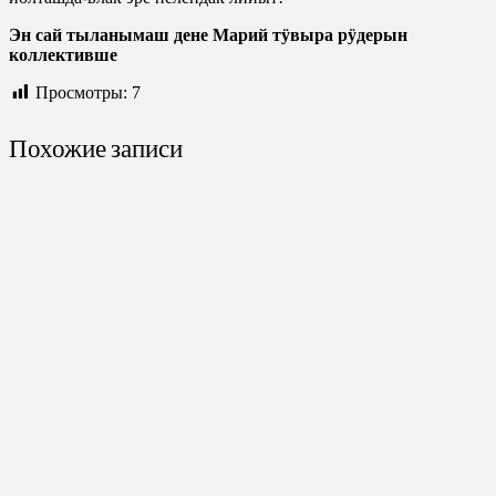
Эн сай тыланымаш дене Марий тӱвыра рӱдерын
коллективше
Просмотры:
7
Похожие записи