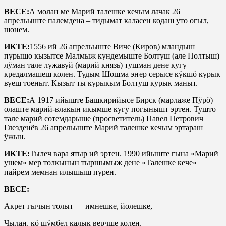
ВЕСЕ:
А молан ме Марий талешке кечым лачак 26
апрельыште палемдена – тидымат каласен кодаш уто огыл,
шонем.
ИКТЕ:
1556 ий 26 апрельыште Виче (Киров) мландыш
пурышо кызытсе Малмыж кундемыште Болтуш (але Полтыш)
лӱман тале лужавуй (марий князь) тушман дене кугу
кредалмашеш колен. Тудым Шошма эҥер серысе кӱкшӧ курык
вуеш тоеныт. Кызыт ты курыкым Болтуш курык маныт.
ВЕСЕ:
А 1917 ийыште Башкирийысе Бирск (марлаже Пӱрӧ)
олаште марий-влакын икымше кугу погынышт эртен. Тушто
тале марий сотемдарыше (просветитель) Павел Петрович
Глезденёв 26 апрельыште Марий талешке кечым эртараш
ӱжын.
ИКТЕ:
Тылеч вара ятыр ий эртен. 1990 ийыште гына «Марий
ушем» мер толкынын тыршымыж дене «Талешке кече»
пайрем мемнан илышыш пурен.
ВЕСЕ:
Акрет гычын толыт — имнешке, йолешке, —
Чылан, кӧ шӱмбел калык верчше колен.