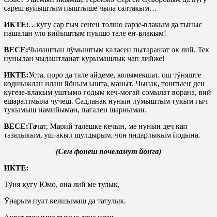
сареш вуйыштым пыштыше чыла салтакым…
ИКТЕ:
…кугу сар гыч сеҥен толшо сарзе-влакым да тыныс
пашалан уло вийыштым пуышо тале еҥ-влакым!
ВЕСЕ:
Чылаштын лӱмыштым каласен пытарашат ок лий. Тек
нунылан чылаштланат курымашлык чап лийже!
ИКТЕ:
Уста, поро да тале айдеме, колымекшат, ош тӱняште
кодшыжлан илаш йӧным ышта, маныт. Чынак, тоштыеҥ ден
кугезе-влакым уштымо годым кеч-могай сомылат ворана, вий
ешаралтмыла чучеш. Садланак нунын лӱмыштым тукым гыч
тукымыш намийыман, пагален шарныман.
ВЕСЕ:
Тачат, Марий талешке кечын, ме нунын деч кап
тазалыкым, уш-акыл шулдырым, чон яндарлыкым йодына.
(Сем фонеш почеламут йоҥга)
ИКТЕ:
Тӱня кугу Юмо, она лий ме тулык,
Ӱнарым пуат келшымаш да татулык.