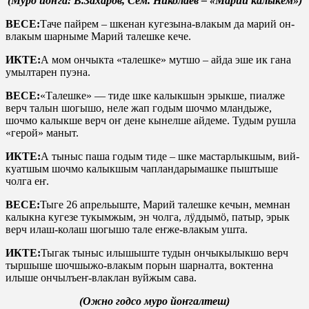
(Муро йоҥга: В.Захаров, Сем. Николаев – «Марий калыкем»)
ВЕСЕ:
Таче пайрем – шкенан кугезына-влакым да марий он-
влакым шарныме Марий талешке кече.
ИКТЕ:
А мом ончыкта «талешке» мутшо – айда эше ик гана
умылтарен пуэна.
ВЕСЕ:
«Талешке» — тиде шке калыкшын эрыкше, пиалже
верч талын шогышо, неле жап годым шочмо мландыже,
шочмо калыкше верч оҥ дене кынелше айдеме. Тудым рушла
«герой» маныт.
ИКТЕ:
А тыныс паша годым тиде – шке мастарлыкшым, вий-
куатшым шочмо калыкшым чапландарымашке пыштыше
чолга еҥ.
ВЕСЕ:
Тыге 26 апрельыште, Марий талешке кечын, мемнан
калыкна кугезе тукымжым, эн чолга, лӱддымӧ, патыр, эрык
верч илаш-колаш шогышо тале еҥже-влакым ушта.
ИКТЕ:
Тыгак тыныс илышыште тудын ончыкылыкшо верч
тыршыше шочшыжо-влакым порын шарналта, воктенна
илыше ончылъеҥ-влаклан вуйжым сава.
(Ожно годсо муро йоҥгалтеш)