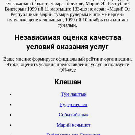
кугыжаныш бюджет тӱвыра тӧнежше, Марий Эл Республик
Виктерын 1999 ий 11 мартыште 133-шо номеран «Марий Эл
Республикын марий тӱвыра рӱдерым ыштыме нерген»
пунчалже дене келшышын, 1999 ий 10 ноябрь гыч ышташ
тӱҥалын.
Независимая оценка качества
условий оказания услуг
Ваше мнение формирует официальный рейтинг организации.
Чтобы оценить условия предоставления услуг используйте
QR-код:
Кӱлешан
Тӱҥ лаштык
Рӱдер нерген
Событий-влак
Марий кечышот