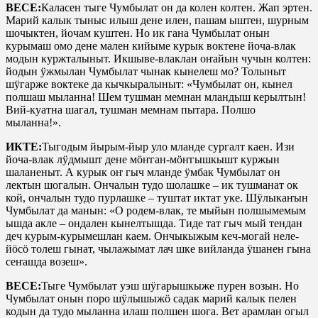
ВЕСЕ:
Каласен тыге Чумбылат он да колен колтен. Жап эртен.
Марий калык тыныс илыш дене илен, пашам ыштен, шурным
шочыктен, йочам куштен. Но ик гана Чумбылат онын
курымаш омо дене мален кийыме курык воктене йоча-влак
модын куржталыныт. Икшыве-влаклан оҥайын чучын колтен:
йодын ӱжмылан Чумбылат чынак кынелеш мо? Толыныт
шӱгарже воктеке да кычкыралыныт: «Чумбылат он, кынел
полшаш мыланна! Шем тушман мемнан мландыш керылтын!
Вий-куатна шагал, тушман мемнам пытара. Полшо
мыланна!».
ИКТЕ:
Тыгодым йырым-йыр уло мланде сургалт каен. Изи
йоча-влак лӱдмышт дене мӧҥган-мӧҥгышкышт куржын
шаланеныт. А курык оҥ гыч мланде ӱмбак Чумбылат он
лектын шогалын. Ончалын тудо шолашке – ик тушманат ок
кой, ончалын тудо пурлашке – туштат иктат уке. Шӱлыкаҥын
Чумбылат да манын: «О родем-влак, те мыйын полшымемым
ышда акле – ондален кынелтышда. Тиде тат гыч мый тендан
деч курым-курымешлан каем. Ончыкыжым кеч-могай неле-
йӧсӧ толеш гынат, чылажымат лач шке вийланда ӱшанен гына
сеҥашда возеш».
ВЕСЕ:
Тыге Чумбылат уэш шӱгарышкыже пурен возын. Но
Чумбылат онын поро шӱлышыжӧ садак марий калык пелен
кодын да тудо мыланна илаш полшен шога. Вет арамлан огыл