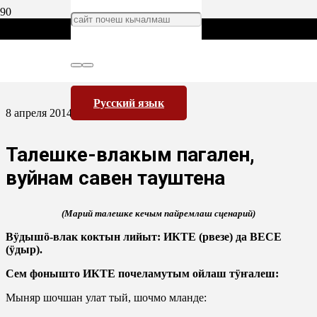
Русский язык
8 апреля 2014
Талешке-влакым пагален,
вуйнам савен тауштена
(Марий талешке кечым пайремлаш сценарий)
Вӱдышӧ-влак коктын лийыт: ИКТЕ (рвезе) да ВЕСЕ
(ӱдыр).
Сем фонышто ИКТЕ почеламутым ойлаш тӱҥалеш:
Мыняр шочшан улат тый, шочмо мланде: