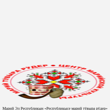
Марий Эл Республикын «Республикысе марий тӱвыра рӱдер»