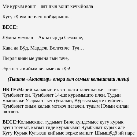
Ме курым вошт – ялт пыл вошт кечыйолла –
Кугу тӱням ненчен пойдарышна.
ВЕСЕ:
Лӱмна мемнан – Акпатыр да Семалче,
Кава да Вӱд, Мардеж, Волгенче, Тул…
Пырля виян ме улына гын таче,
Эрлат ты вийым велыме ок кӱл!
(Тыште «Акпатыр» опера гыч семым колышташ лиеш)
ИКТЕ:
Марий калыкын ик эн чолга талешкыже – тиде
Чумбылат он. Чумбылат 14-ше курымышто илен. Тудын
мландыже Угарман гыч тӱҥалын, Вӱрзым марте шуйнен.
Чумбылат оным калык моткоч пагален, тудым Юмын еҥлан
шотлен.
ВЕСЕ:
Колымекше, тудымат Виче кундемысе кугу курык
вуеш тоеныт, кызыт тиде курыкымат Чумбылат курык але
Кугу Курык Кугызан кийыме верже маныт. Шымшӱдӧ ий наре