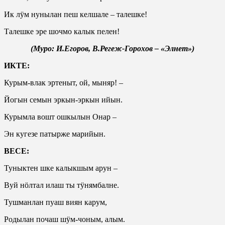
Ик лӱм нунылан пеш келшале – талешке!
Талешке эре шочмо калык пелен!
(Муро: И.Егоров, В.Регеж-Горохов – «Элнет»)
ИКТЕ:
Курым-влак эртеныт, ой, мыняр! –
Йогын семын эркын-эркын ийын.
Курымла вошт ошкылын Онар –
Эн кугезе патырже марийын.
ВЕСЕ:
Туныктен шке калыкшым арун –
Вуй нӧлтал илаш ты тӱнямбалне.
Тушманлан пуаш виян карум,
Родылан почаш шӱм-чоным, алым.