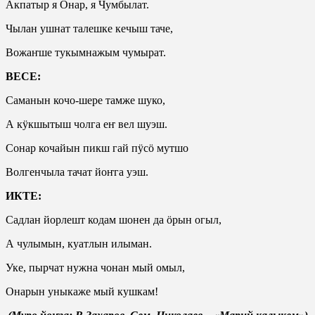
Акпатыр я Онар, я Чумбылат.
Чылан ушнат талешке кечыш таче,
Вожаҥше тукымнажым чумырат.
ВЕСЕ:
Саманын кочо-шере тамже шуко,
А кӱкшытыш чолга еҥ вел шуэш.
Сонар кочайын пикш гай пӱсӧ мутшо
Волгенчыла тачат йоҥга уэш.
ИКТЕ:
Садлан йорлешт кодам шонен да ӧрын огыл,
А чулымын, куатлын илыман.
Уке, пырчат нужна чонан мый омыл,
Онарын уныкаже мый кушкам!