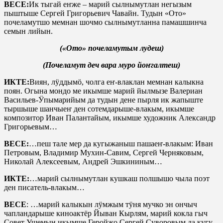
ВЕСЕ:
Ик тыгай еҥже – марий сылнымутлан негызым
пыштыше Сергей Григорьевич Чавайн. Тудын «Ото»
почеламутшо мемнан шочмо сылнымутланна памашшинча
семын лийын.
(«Ото» почеламутым лудеш)
(Почеламут деч вара муро йоҥгалтеш)
ИКТЕ:
Виян, лӱддымӧ, чолга еҥ-влаклан мемнан калыкна
поян. Огына мондо ме икымше марий йылмызе Валериан
Васильев-Ӱпымарийым да тудын дене пырля ик жапыште
тыршыше шанчыеҥ ден сотемдарыше-влакым, икымше
композитор Иван Палантайым, икымше художник Александр
Григорьевым…
ВЕСЕ:
…пеш тале мер да кугыжаныш пашаеҥ-влакым: Иван
Петровым, Владимир Мухин-Савим, Сергей Черняковым,
Николай Алексеевым, Андрей Эшкининым…
ИКТЕ:
…марий сылнымутлан кушкаш полшышо чыла поэт
ден писатель-влакым…
ВЕСЕ
: …марий калыкын лӱмжым тӱня мучко эн ончыч
чапландарыше киноактёр Йыван Кырлям, марий кокла гыч
Совет Ушемын икымше Геройжо Сергей Суворовым да кугу