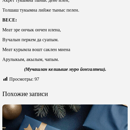
Акрет тукымна тыныс дене илен,
Толшаш тукымна лийже тыныс пелен.
ВЕСЕ:
Меат эре ончык ончен илена,
Вучалын перкем да суапым.
Меат курымла вошт саклен миена
Арулыкым, акылым, чапым.
(Мучашлан келшыше муро йоҥгалтеш).
Просмотры:
97
Похожие записи