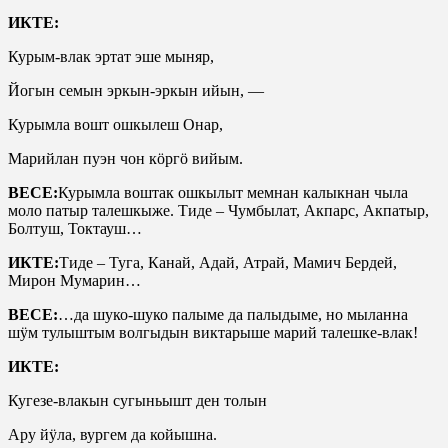
ИКТЕ:
Курым-влак эртат эше мыняр,
Йогын семын эркын-эркын ийын, —
Курымла вошт ошкылеш Онар,
Марийлан пуэн чон кӧргӧ вийым.
ВЕСЕ:
Курымла воштак ошкылыт мемнан калыкнан чыла
моло патыр талешкыже. Тиде – Чумбылат, Акпарс, Акпатыр,
Болтуш, Токтауш…
ИКТЕ:
Тиде – Туга, Канай, Адай, Атрай, Мамич Бердей,
Мирон Мумарин…
ВЕСЕ:
…да шуко-шуко палыме да палыдыме, но мыланна
шӱм тулыштым волгыдын виктарыше марий талешке-влак!
ИКТЕ:
Кугезе-влакын сугыньышт ден толын
Ару йӱла, вургем да койышна.