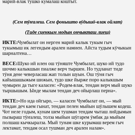
марий-влак тушко кумалаш коштыт.
(Сем тӱҥалеш. Сем фонышто вӱдышӧ-влак ойлат)
(Тиде сценкым модын ончыкташ лиеш)
ИКТЕ:
Чумбылат он нерген марий калык тукым гыч
тукымыш ик легендым арален намиен. Айста тудым кӱчыкын
шарналтена…
ВЕСЕ:
Шуко ий илен ош тӱняште Чумбылат, шуко ий тудо
шочмо калыкшын пиалже верч тыршен. Но тудланат тиде
тӱня дене чеверласаш жап толын шуын. Ош тӱня гыч
кайышашыжым шижын, тудо шке йырже поро калыкшым
чумырен да тыге каласен: «Родем-влак, тендан верч мый шуко
тыршышым. Ынде мылам тендан деч ойырлаш перна».
ИКТЕ:
«Но ида ойгыро, — каласен Чумбылат он, — мый
тендан деч каем гынат, тендан пелен мыйын шӱлышем кодеш.
Чот неле годым, кунам шем тушман тендам чыташ лийдымын
пызыраш тӱҥалеш, толза мыйын шӱгарем ӱмбак да мыйым
полшаш кычкыралза. Мый тунам шке курымаш верем гыч
лектамат, тендам осал тушман деч арален налам».