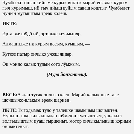
Чумбылат онын кийыме курык воктек марий еҥ-влак курым
гыч курымыш, ий гыч ийыш вуйым саваш коштыт. Чумбылат
нунын мутыштым эреак колеш.
ИКТЕ:
Эрталже шӱдӧ ий, эрталже кеч-мыняр,
Алмаштыже ик курым весым, кумшым, —
Кугезе патыр ончыко ӱжеш яндар,
Ок мондо калык тудын сото лӱмжым.
(Муро йоҥгалтеш).
ВЕСЕ:
А жап тугак ончыко каен. Марий калык шке тале
шочшыжо-влакым эреак шарнен.
ИКТЕ:
Тыгодымак тудо у талешке-шамычым шочыктен.
Нунышт шке калыкшылан шӱм-чон куатыштым, уш-акыл
волгыдыштым пуаш тыршеныт, мотор ончыкылыкыш корным
ончыктеныт.