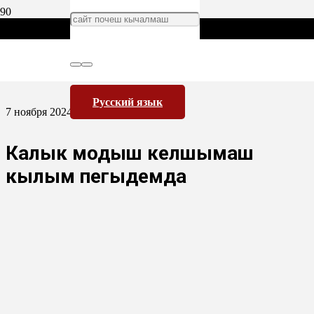
Русский язык
7 ноября 2024
Калык модыш келшымаш
кылым пеҥгыдемда