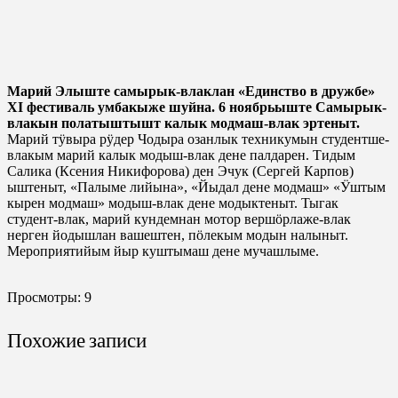
Марий Элыште самырык-влаклан «Единство в дружбе»
XI фестиваль умбакыже шуйна. 6 ноябрьыште Самырык-
влакын полатыштышт калык модмаш-влак эртеныт.
Марий тӱвыра рӱдер Чодыра озанлык техникумын студентше-
влакым марий калык модыш-влак дене палдарен. Тидым
Салика (Ксения Никифорова) ден Эчук (Сергей Карпов)
ыштеныт, «Палыме лийына», «Йыдал дене модмаш» «Ӱштым
кырен модмаш» модыш-влак дене модыктеныт. Тыгак
студент-влак, марий кундемнан мотор вершӧрлаже-влак
нерген йодышлан вашештен, пӧлекым модын налыныт.
Мероприятийым йыр куштымаш дене мучашлыме.
Просмотры:
9
Похожие записи