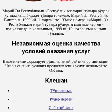
Марий Эл Республикын «Республикысе марий тӱвыра рӱдер»
кугыжаныш бюджет тӱвыра тӧнежше, Марий Эл Республик
Виктерын 1999 ий 11 мартыште 133-шо номеран «Марий Эл
Республикын марий тӱвыра рӱдерым ыштыме нерген»
пунчалже дене келшышын, 1999 ий 10 ноябрь гыч ышташ
тӱҥалын.
Независимая оценка качества
условий оказания услуг
Ваше мнение формирует официальный рейтинг организации.
Чтобы оценить условия предоставления услуг используйте
QR-код:
Кӱлешан
Тӱҥ лаштык
Рӱдер нерген
Событий-влак