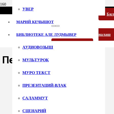
УВЕР
Би
МАРИЙ КЕЧЫШОТ
налаш
БИБЛИОТЕКЕ АЛЕ ЛУДМЫВЕР
10 июня 2026
Русский язык
АУДИОВОЗЫШ
Пеледыш пайрем
МУЛЬТУРОК
МУРО ТЕКСТ
ПРЕЗЕНТАЦИЙ-ВЛАК
САЛАММУТ
СЦЕНАРИЙ