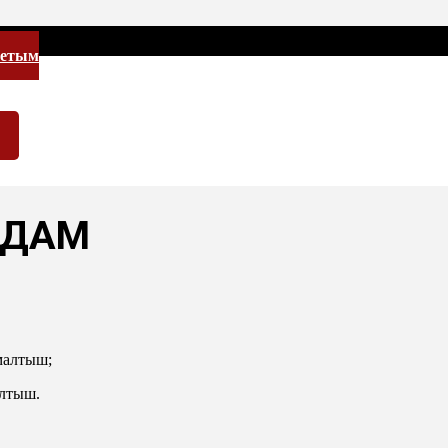
летым
АДАМ
малтыш;
лтыш.