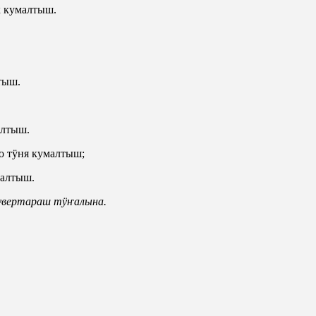
кумалтыш.
тыш.
алтыш.
о тӱня кумалтыш;
малтыш.
увертараш тӱҥалына.