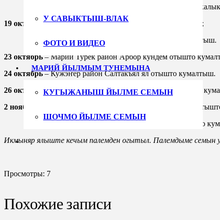
– Советский район Ӱлыл да Кӱшыл Кукмарий калык 
У САВЫКТЫШ-ВЛАК
19 октябрь
– Оршанке район Аппак ял отышто кумалтыш;
– Советский район Янгранур ял отышто кумалтыш.
ФОТО И ВИДЕО
23 октябрь
– Марий Турек район Арбор кундем отышто кумал
МАРИЙ ЙЫЛМЫМ ТУНЕМЫНА
24 октябрь
– Кужэҥер район Салтакъял ял отышто кумалтыш.
26 октябрь –
Советский район Кундышӱмбал отышто мер кум
КУГЫЖАНЫШ ЙЫЛМЕ СЕМЫН
2 ноябрь
– У Торъял район Шемермучаш ялысе Саваран отышт
ШОЧМО ЙЫЛМЕ СЕМЫН
– Марий Турек район Кӱшыл Турек ялысе отышто ку
Икмыняр ялыште кечым палемден огытыл. Палемдыме семын 
Просмотры:
7
Похожие записи