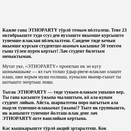
Кажне гана ЭТНОPARTY тӱрлӧ темым нӧлталеш. Теве 23
октябрьыште тудо ссуз ден вузлаште икымше курсышто
тунемше-влаклан пӧлеклалтеш. Сандене тиде кечын
икымше курсын студентше-шамыч касышке 50 теҥгем
гына тӱлен пурен кертыт! Лач студент билетым
ончыктыман.
Мутат уке, «ЭТНОPARTY» проектын ик эн кугу
шонымашыже — ял гыч толшо ӱдыр-рвезе-влаклан олаште
илаш, шке верым муаш полшаш, нунылан мыняр-гынат ты
шотышто эҥертыш лияш.
Тыгак ЭТНОPARTY — тиде тукым-влакым ушышо вер.
Ты гана касыште ӱжына чылаштым, кӧ ала-кунам
студент лийын. Айста, шарналтена поро пагытым ала
пырля тунемше-влакымат ӱжына!? Тыге ик группышто,
ик жапыште тунемше йолташ-влак дене лач
ЭТНОPARTY-ште вашлийын кертына.
Кас кышкарыште тӱрлӧ акций эртаралтеш. Кок