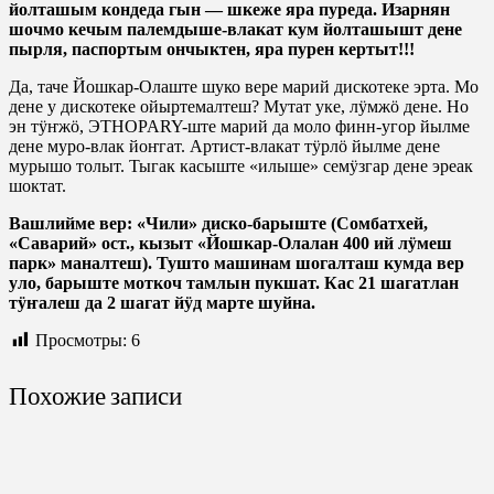
йолташым кондеда гын — шкеже яра пуреда. Изарнян
шочмо кечым палемдыше-влакат кум йолташышт дене
пырля, паспортым ончыктен, яра пурен кертыт!!!
Да, таче Йошкар-Олаште шуко вере марий дискотеке эрта. Мо
дене у дискотеке ойыртемалтеш? Мутат уке, лӱмжӧ дене. Но
эн тӱҥжӧ, ЭТНОPARY-ште марий да моло финн-угор йылме
дене муро-влак йоҥгат. Артист-влакат тӱрлӧ йылме дене
мурышо толыт. Тыгак касыште «илыше» семӱзгар дене эреак
шоктат.
Вашлийме вер: «Чили» диско-барыште (Сомбатхей,
«Саварий» ост., кызыт «Йошкар-Олалан 400 ий лӱмеш
парк» маналтеш). Тушто машинам шогалташ кумда вер
уло, барыште моткоч тамлын пукшат. Кас 21 шагатлан
тӱҥалеш да 2 шагат йӱд марте шуйна.
Просмотры:
6
Похожие записи