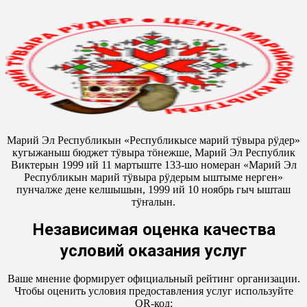
Марий Эл Республикын «Республикысе марий тӱвыра рӱдер»
кугыжаныш бюджет тӱвыра тӧнежше, Марий Эл Республик
Виктерын 1999 ий 11 мартыште 133-шо номеран «Марий Эл
Республикын марий тӱвыра рӱдерым ыштыме нерген»
пунчалже дене келшышын, 1999 ий 10 ноябрь гыч ышташ
тӱҥалын.
Независимая оценка качества
условий оказания услуг
Ваше мнение формирует официальный рейтинг организации.
Чтобы оценить условия предоставления услуг используйте
QR-код: