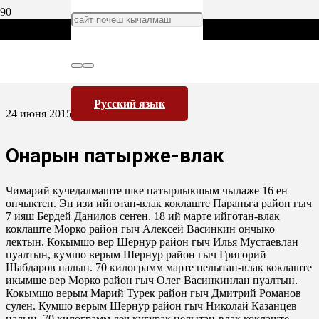
Русский язык
24 июня 2015
Онарын патырже-влак
Чимарий кучедалмаште шке патырлыкшым чылаже 16 еҥ
ончыктен. Эн изи ийготан-влак коклаште Параньга район гыч
7 ияш Бердей Данилов сеҥен. 18 ий марте ийготан-влак
коклаште Морко район гыч Алексей Васинкин ончыко
лектын. Кокымшо вер Шернур район гыч Илья Мустаевлан
пуалтын, кумшо верым Шернур район гыч Григорий
Шабдаров налын. 70 килограмм марте нелытан-влак коклаште
икымше вер Морко район гыч Олег Васинкинлан пуалтын.
Кокымшо верым Марий Турек район гыч Дмитрий Романов
сулен. Кумшо верым Шернур район гыч Николай Казанцев
налын. 70 килограмм деч кугурак нелытан-влак коклаште