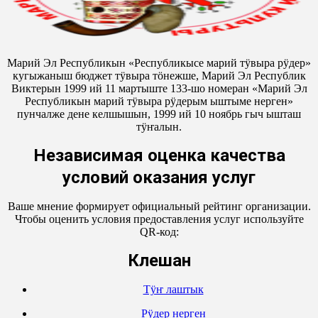
Марий Эл Республикын «Республикысе марий тӱвыра рӱдер»
кугыжаныш бюджет тӱвыра тӧнежше, Марий Эл Республик
Виктерын 1999 ий 11 мартыште 133-шо номеран «Марий Эл
Республикын марий тӱвыра рӱдерым ыштыме нерген»
пунчалже дене келшышын, 1999 ий 10 ноябрь гыч ышташ
тӱҥалын.
Независимая оценка качества
условий оказания услуг
Ваше мнение формирует официальный рейтинг организации.
Чтобы оценить условия предоставления услуг используйте
QR-код:
Кӱлешан
Тӱҥ лаштык
Рӱдер нерген