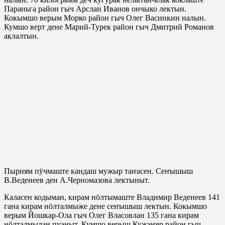
Параньга район гыч Арслан Иванов ончыко лектын.
Кокымшо верым Морко район гыч Олег Васинкин налын.
Кумшо верт дене Марий-Турек район гыч Дмитрий Романов
аклалтын.
Пырням пӱчмаште кандаш мужыр таҥасен. Сеҥышыш
В.Веденеев ден А.Черномазова лектыныт.
Каласен кодыман, кирам нӧлтымаште Владимир Веденеев 141
гана кирам нӧлталмыже дене сеҥышыш лектын. Кокымшо
верым Йошкар-Ола гыч Олег Власовлан 135 гана кирам
нӧлталмылан пуэныт. Кумшо верыш Кужэҥер район гыч