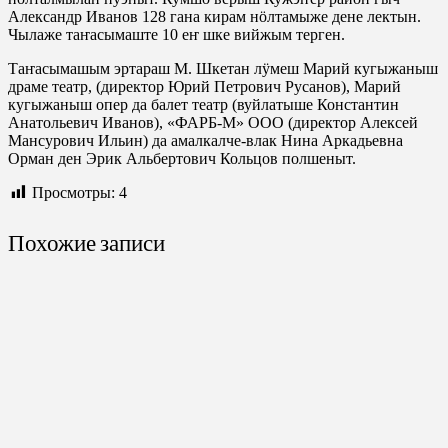
Александр Иванов 128 гана кирам нӧлтамыже дене лектын.
Чылаже таҥасымаште 10 еҥ шке вийжым терген.
Таҥасымашым эртараш М. Шкетан лӱмеш Марий кугыжаныш
драме театр, (директор Юрий Петрович Русанов), Марий
кугыжаныш опер да балет театр (вуйлатыше Константин
Анатольевич Иванов), «ФАРБ-М» ООО (директор Алексей
Мансурович Ильин) да амалкалче-влак Нина Аркадьевна
Орман ден Эрик Альбертович Кольцов полшеныт.
Просмотры:
4
Похожие записи