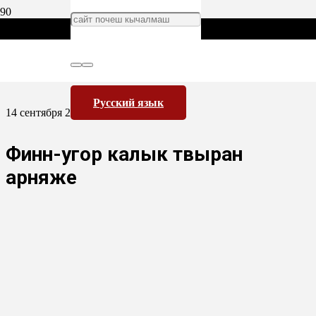
Русский язык
14 сентября 2015
Финн-угор калык тӱвыран
арняже