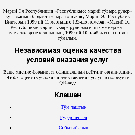
Марий Эл Республикын «Республикысе марий тӱвыра рӱдер»
кугыжаныш бюджет тӱвыра тӧнежше, Марий Эл Республик
Виктерын 1999 ий 11 мартыште 133-шо номеран «Марий Эл
Республикын марий тӱвыра рӱдерым ыштыме нерген»
пунчалже дене келшышын, 1999 ий 10 ноябрь гыч ышташ
тӱҥалын.
Независимая оценка качества
условий оказания услуг
Ваше мнение формирует официальный рейтинг организации.
Чтобы оценить условия предоставления услуг используйте
QR-код:
Кӱлешан
Тӱҥ лаштык
Рӱдер нерген
Событий-влак