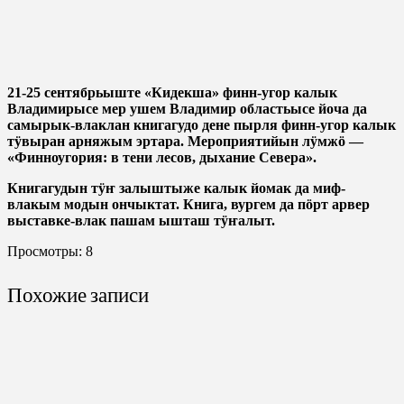
21-25 сентябрьыште «Кидекша» финн-угор калык
Владимирысе мер ушем Владимир областьысе йоча да
самырык-влаклан книгагудо дене пырля финн-угор калык
тӱвыран арняжым эртара. Мероприятийын лӱмжӧ —
«Финноугория: в тени лесов, дыхание Севера».
Книгагудын тӱҥ залыштыже калык йомак да миф-
влакым модын ончыктат. Книга, вургем да пӧрт арвер
выставке-влак пашам ышташ тӱҥалыт.
Просмотры:
8
Похожие записи