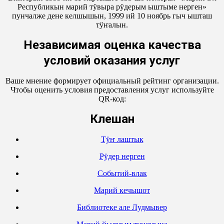
Республикын марий тӱвыра рӱдерым ыштыме нерген»
пунчалже дене келшышын, 1999 ий 10 ноябрь гыч ышташ
тӱҥалын.
Независимая оценка качества
условий оказания услуг
Ваше мнение формирует официальный рейтинг организации.
Чтобы оценить условия предоставления услуг используйте
QR-код:
Кӱлешан
Тӱҥ лаштык
Рӱдер нерген
Событий-влак
Марий кечышот
Библиотеке але Лудмывер