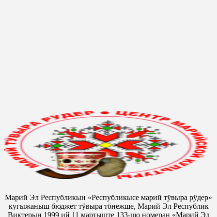
Марий Эл Республикын «Республикысе марий тӱвыра рӱдер»
кугыжаныш бюджет тӱвыра тӧнежше, Марий Эл Республик
Виктерын 1999 ий 11 мартыште 133-шо номеран «Марий Эл