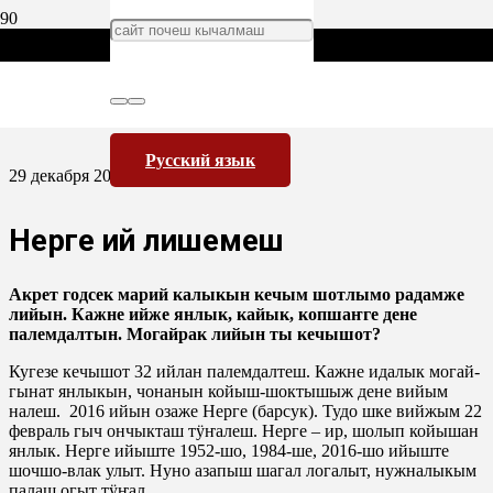
Русский язык
29 декабря 2015
Нерге ий лишемеш
Акрет годсек марий калыкын кечым шотлымо радамже
лийын. Кажне ийже янлык, кайык, копшаҥге дене
палемдалтын. Могайрак лийын ты кечышот?
Кугезе кечышот 32 ийлан палемдалтеш. Кажне идалык могай-
гынат янлыкын, чонанын койыш-шоктышыж дене вийым
налеш. 2016 ийын озаже Нерге (барсук). Тудо шке вийжым 22
февраль гыч ончыкташ тӱҥалеш. Нерге – ир, шолып койышан
янлык. Нерге ийыште 1952-шо, 1984-ше, 2016-шо ийыште
шочшо-влак улыт. Нуно азапыш шагал логалыт, нужналыкым
палаш огыт тӱҥал.