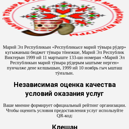
Марий Эл Республикын «Республикысе марий тӱвыра рӱдер»
кугыжаныш бюджет тӱвыра тӧнежше, Марий Эл Республик
Виктерын 1999 ий 11 мартыште 133-шо номеран «Марий Эл
Республикын марий тӱвыра рӱдерым ыштыме нерген»
пунчалже дене келшышын, 1999 ий 10 ноябрь гыч ышташ
тӱҥалын.
Независимая оценка качества
условий оказания услуг
Ваше мнение формирует официальный рейтинг организации.
Чтобы оценить условия предоставления услуг используйте
QR-код:
Кӱлешан