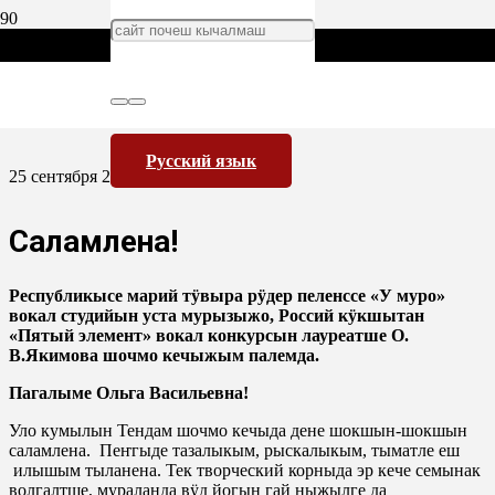
Русский язык
25 сентября 2017
Саламлена!
Республикысе марий тӱвыра рӱдер пеленссе «У муро»
вокал студийын уста мурызыжо, Россий кӱкшытан
«Пятый элемент»
вокал конкурсын лауреатше О.
В.Якимова шочмо кечыжым палемда.
Пагалыме Ольга Васильевна!
Уло кумылын Тендам шочмо кечыда дене шокшын-шокшын
саламлена. Пеҥгыде тазалыкым, рыскалыкым, тыматле еш
илышым тыланена. Тек творческий корныда эр кече семынак
волгалтше, мураланда вӱд йогын гай ныжылге да