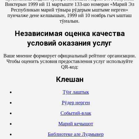
Виктерын 1999 ий 11 мартыште 133-шо номеран «Марий Эл
Республикын марий тӱвыра рӱдерым ыштыме нерген»
пунчалже дене келшышын, 1999 ий 10 ноябрь гыч ышташ
тӱҥалын.
Независимая оценка качества
условий оказания услуг
Ваше мнение формирует официальный рейтинг организации.
Чтобы оценить условия предоставления услуг используйте
QR-код:
Кӱлешан
Тӱҥ лаштык
Рӱдер нерген
Событий-влак
Марий кечышот
Библиотеке але Лудмывер