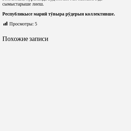
сымыстарыше лиеш.
Республикысе марий тӱвыра рӱдерын коллективше.
Просмотры:
5
Похожие записи