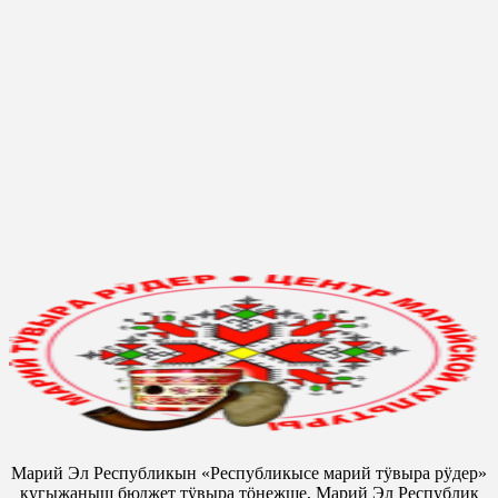
Марий Эл Республикын «Республикысе марий тӱвыра рӱдер»
кугыжаныш бюджет тӱвыра тӧнежше, Марий Эл Республик