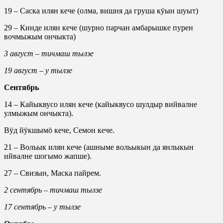
19 – Саска илян кече (олма, вишня да груша кӱын шуыт)
29 – Кинде илян кече (шурно парчан амбарышке пурен
вочмыжым ончыкта)
3 август – тичмаш тылзе
19 август – у тылзе
Сентябрь
14 – Кайыквусо илян кече (кайыквусо шулдыр вийвалне
улмыжым ончыкта).
Вӱд йӱкшымӧ кече, Семон кече.
21 – Вольык илян кече (ашныме вольыкын да янлыкын
ийвалне шогымо жапше).
27 – Свизын, Маска пайрем.
2 сентябрь – тичмаш тылзе
17 сентябрь – у тылзе