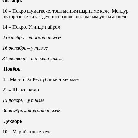
Октябрь
10 – Покро шуматкече, тоштыеҥым шарныме кече, Мендур
шӱгарлаште титак деч посна колышо-влакым уштымо кече.
14 – Покро. Угинде пайрем.
2 октябрь – тичмаш тылзе
16 октябрь – у тылзе
31 октябрь – тичмаш тылзе
Ноябрь
4 – Марий Эл Республикын кечыже.
21 – Шыже пазар
15 ноябрь – у тылзе
30 ноябрь – тичмаш тылзе
Декабрь
10 – Марий тиште кече