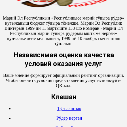
Марий Эл Республикын «Республикысе марий тӱвыра рӱдер»
кугыжаныш бюджет тӱвыра тӧнежше, Марий Эл Республик
Виктерын 1999 ий 11 мартыште 133-шо номеран «Марий Эл
Республикын марий тӱвыра рӱдерым ыштыме нерген»
пунчалже дене келшышын, 1999 ий 10 ноябрь гыч ышташ
тӱҥалын.
Независимая оценка качества
условий оказания услуг
Ваше мнение формирует официальный рейтинг организации.
Чтобы оценить условия предоставления услуг используйте
QR-код:
Кӱлешан
Тӱҥ лаштык
Рӱдер нерген