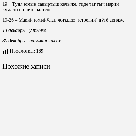
19 – Тӱня юмын савыртыш кечыже, тиде тат гыч марий
кумалтыш петыралтеш.
19-26 – Марий юмыйӱлан чоткыдо (строгий) пӱтӧ арняже
14 декабрь – у тылзе
30 декабрь – тичмаш тылзе
Просмотры:
169
Похожие записи