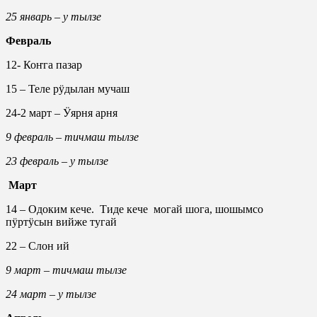
25 январь – у тылзе
Февраль
12- Коҥга пазар
15 – Теле рӱдылан мучаш
24-2 март – Ӱярня арня
9 февраль – тичмаш тылзе
23 февраль – у тылзе
Март
14 – Одоким кече. Тиде кече могай шога, шошымсо
пӱртӱсын вийже тугай
22 – Слон ий
9 март – тичмаш тылзе
24 март – у тылзе