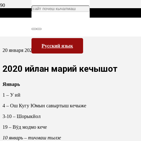
Русский язык
20 января 2020
2020 ийлан марий кечышот
Январь
1 – У ий
4 – Ош Кугу Юмын савыртыш кечыже
3-10 – Шорыкйол
19 – Вӱд модмо кече
10 январь – тичмаш тылзе