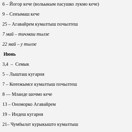
6 – Йогор кече (вольыкым пасушко лукмо кече)
9 – Сеҥымаш кече
25 – Агавайрем кумалтыш почылтеш
7 май – тичмаш тылзе
22 май – у тылзе
Июнь
3,4 – Семык
5 – Лышташ кугарня
7 – Кеҥежымсе кумалтыш почылтеш
8 — Мланде шочмо кече
13 – Ономорко Агавайрем
19 – Индеш кугарня
21– Чумбылат курыкышто кумалтыш