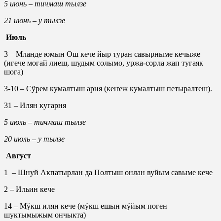
5 июнь – тичмаш тылзе
21 июнь – у тылзе
Июль
3 – Мланде юмын Ош кече йыр туран савырныме кечыже
(игече могай лиеш, шудым солымо, уржа-сорла жап тугаяк
шога)
3-10 – Сӱрем кумалтыш арня (кеҥеж кумалтыш петыралтеш).
31 – Илян кугарня
5 июль – тичмаш тылзе
20 июль – у тылзе
Август
1 – Шнуй Акпатырлан да Полтыш онлан вуйым савыме кече
2 – Ильин кече
14 – Мӱкш илян кече (мӱкш ешын мӱйым поген
шуктымыжым ончыкта)