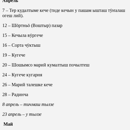
Апрель
7 – Тер кудалтыме кече (тиде кечын у пашам ышташ тӱҥалаш
огеш лий).
12 – Шӧртньӧ (Воштыр) пазар
15 – Кечыла вӱргече
16 – Сорта чӱктыш
19 – Кугече
20 – Шошымсо марий кумалтыш почылтеш
24 – Кугече кугарня
26 – Марий талешке кече
28 – Радинча
8 апрель – тичмаш тылзе
23 апрель – у тылзе
Май